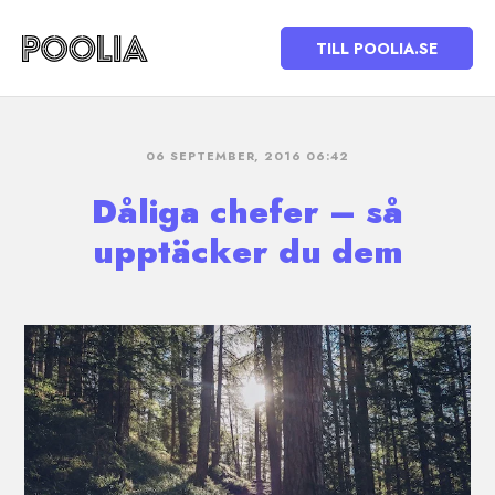
TILL POOLIA.SE
06 SEPTEMBER, 2016 06:42
Dåliga chefer – så
upptäcker du dem